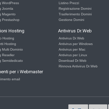
g WordPress
Listino Prezzi
g Joomla
Registrazione Domini
g Magento
Trasferimento Domini
g Prestashop
Gestione Domini
ioni Hosting
Antivirus Dr.Web
io Hosting
Antivirus Dr.Web
tti Hosting
Antivirus per Windows
g Multi Dominio
Antivirus per Mac
g Reseller
Antivirus per Linux
g Semidedicato
Download Dr.Web
Rinnova Antivirus Dr.Web
enti per i Webmaster
rimento email