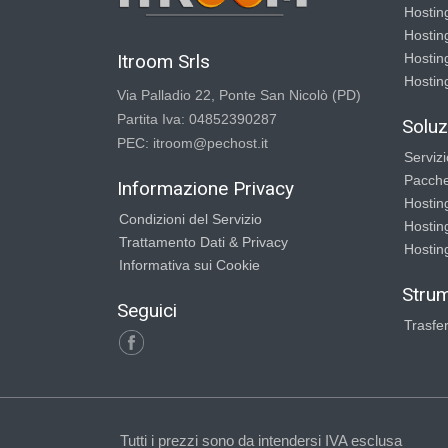
Hostin
Hostin
Itroom Srls
Hostin
Hostin
Via Palladio 22, Ponte San Nicolò (PD)
Partita Iva: 04852390287
Soluz
PEC: itroom@pechost.it
Serviz
Pacche
Informazione Privacy
Hostin
Condizioni del Servizio
Hostin
Trattamento Dati & Privacy
Hostin
Informativa sui Cookie
Strum
Seguici
Trasfe
Tutti i prezzi sono da intendersi IVA esclusa