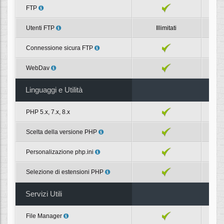
FTP
Utenti FTP
Illimitati
Connessione sicura FTP
WebDav
Linguaggi e Utilità
PHP 5.x, 7.x, 8.x
Scelta della versione PHP
Personalizazione php.ini
Selezione di estensioni PHP
Servizi Utili
File Manager