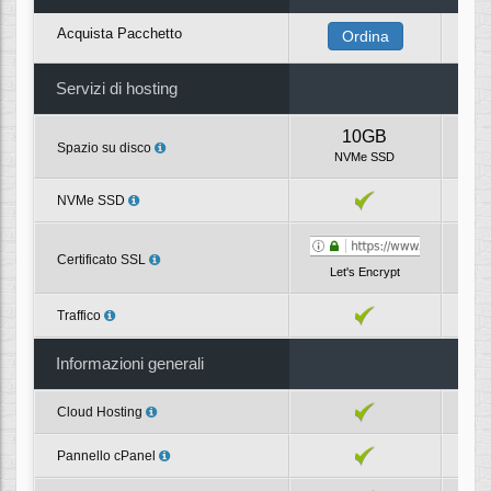
Acquista Pacchetto
Ordina
Servizi di hosting
10GB
Spazio su disco
NVMe SSD
NVMe SSD
Certificato SSL
Let's Encrypt
L
Traffico
Informazioni generali
Cloud Hosting
Pannello cPanel