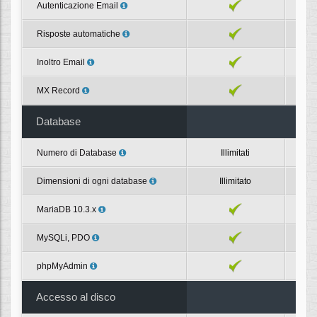
Autenticazione Email
Risposte automatiche
Inoltro Email
MX Record
Database
Numero di Database
Illimitati
Dimensioni di ogni database
Illimitato
MariaDB 10.3.x
MySQLi, PDO
phpMyAdmin
Accesso al disco