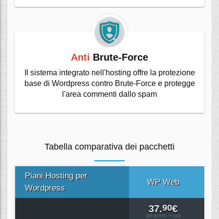
Anti
Brute-Force
Il sistema integrato nell'hosting offre la protezione
base di Wordpress contro Brute-Force e protegge
l'area commenti dallo spam
Tabella comparativa dei pacchetti
Piani Hosting per
WP Web
W
Wordpress
90
37.
€
all'anno + iva
al