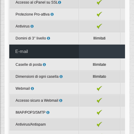
Accesso al cPanel su SSL
Protezione Pro-attiva
Antivirus
Domini di 3° livello
Illimitati
E-mail
Caselle di posta
Illimitate
Dimensioni di ogni casella
Illimitato
Webmail
Accesso sicuro a Webmail
IMAP/POP3/SMTP
Antivirus/Antispam