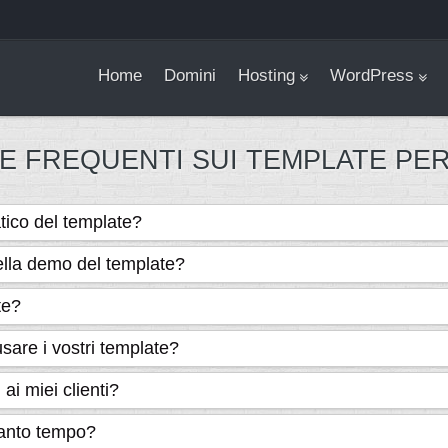
Home
Domini
Hosting
WordPress
 FREQUENTI SUI TEMPLATE PE
ico del template?
ella demo del template?
te?
sare i vostri template?
ai miei clienti?
uanto tempo?