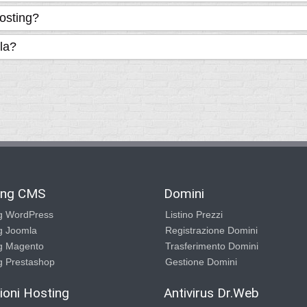
hosting?
la?
ing CMS
Domini
g WordPress
Listino Prezzi
g Joomla
Registrazione Domini
g Magento
Trasferimento Domini
g Prestashop
Gestione Domini
ioni Hosting
Antivirus Dr.Web