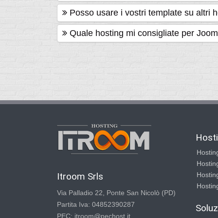
Posso usare i vostri template su altri 
Quale hosting mi consigliate per Joom
Host
Hostin
Hostin
Itroom Srls
Hostin
Hostin
Via Palladio 22, Ponte San Nicolò (PD)
Partita Iva: 04852390287
Soluz
PEC: itroom@pechost.it