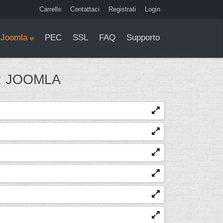
Carrello
Contattaci
Registrati
Login
Joomla
PEC
SSL
FAQ
Supporto
R JOOMLA